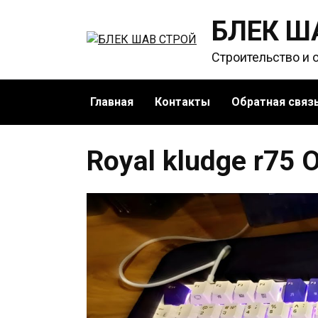
Перейти
БЛЕК Ш
к
содержанию
Строительство и 
Главная
Контакты
Обратная связ
Royal kludge r75 