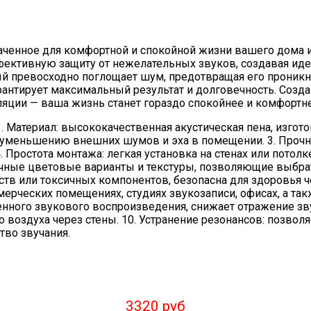
аченное для комфортной и спокойной жизни вашего дома
фективную защиту от нежелательных звуков, создавая идеа
й превосходно поглощает шум, предотвращая его проникн
арантирует максимальный результат и долговечность. Созд
ции — ваша жизнь станет гораздо спокойнее и комфортн
. Материал: высококачественная акустическая пена, изгот
уменьшению внешних шумов и эха в помещении. 3. Прочнос
. Простота монтажа: легкая установка на стенах или пото
ичные цветовые варианты и текстуры, позволяющие выбрат
ств или токсичных компонентов, безопасна для здоровья 
ерческих помещениях, студиях звукозаписи, офисах, а так
нного звукового воспроизведения, снижает отражение звук
 воздуха через стены. 10. Устранение резонансов: позво
тво звучания.
3320 руб