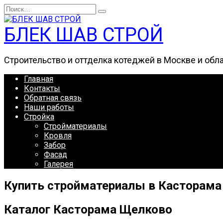
Перейти
Search
к
for:
содержанию
БЛЕК ШАВ СТРОЙ
Строительство и оттделка котеджей в Москве и обл
Главная
Контакты
Обратная связь
Наши работы
Стройка
Стройматериалы
Кровля
Забор
Фасад
Галерея
Купить стройматериалы в Касторам
Каталог Касторама Щелково