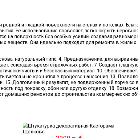
 ровной и гладкой поверхности на стенах и потолках. Бла
рытия. Ее использование позволяет легко скрыть неровн
тся на поверхность без особых усилий, создавая равномер
х веществ. Она идеально подходит для ремонта в жилых 
. Основа: натуральный гипс. 4. Предназначение: для выравн
ает, сокращая время отделочных работ. 7. Создает гладку
кологически чистый и безопасный материал. 10. Обеспечив
тывается и не крошится в процессе нанесения. 13. Позволя
и. 15. Долговечный результат, не подверженный порче со
ность под покраску, обои или другую отделку. 18. Возмож
от домашних ремонтов до строительства коммерческих объ