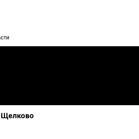
асти
а Щелково