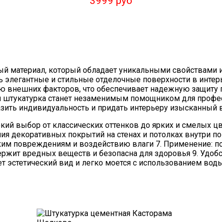
3999 руб
ый материал, который обладает уникальными свойствами 
ть элегантные и стильные отделочные поверхности в интер
ю внешних факторов, что обеспечивает надежную защиту п
вная штукатурка станет незаменимым помощником для проф
зить индивидуальность и придать интерьеру изысканный 
окий выбор от классических оттенков до ярких и смелых цв
я декоративных покрытий на стенах и потолках внутри по
ким повреждениям и воздействию влаги 7. Применение: под
ержит вредных веществ и безопасна для здоровья 9. Удобс
яет эстетический вид и легко моется с использованием во