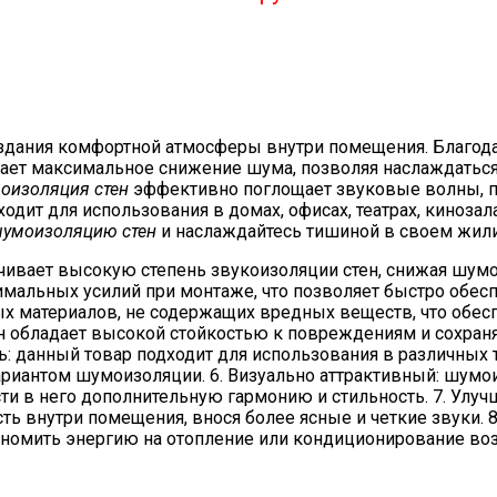
здания комфортной атмосферы внутри помещения. Благод
ает максимальное снижение шума, позволяя наслаждаться
оизоляция стен
эффективно поглощает звуковые волны, п
дит для использования в домах, офисах, театрах, кинозал
умоизоляцию стен
и наслаждайтесь тишиной в своем жил
чивает высокую степень звукоизоляции стен, снижая шумо
имальных усилий при монтаже, что позволяет быстро обес
х материалов, не содержащих вредных веществ, что обесп
н обладает высокой стойкостью к повреждениям и сохраня
сть: данный товар подходит для использования в различны
ариантом шумоизоляции. 6. Визуально аттрактивный: шумо
ти в него дополнительную гармонию и стильность. 7. Улуч
ь внутри помещения, внося более ясные и четкие звуки. 8
номить энергию на отопление или кондиционирование воз