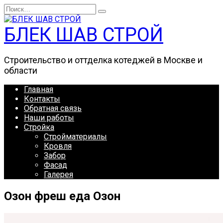
Перейти
Search
к
for:
содержанию
БЛЕК ШАВ СТРОЙ
Строительство и оттделка котеджей в Москве и
области
Главная
Контакты
Обратная связь
Наши работы
Стройка
Стройматериалы
Кровля
Забор
Фасад
Галерея
Озон фреш еда Озон