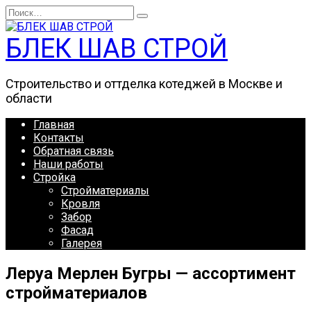
Перейти
Search
к
for:
содержанию
БЛЕК ШАВ СТРОЙ
Строительство и оттделка котеджей в Москве и
области
Главная
Контакты
Обратная связь
Наши работы
Стройка
Стройматериалы
Кровля
Забор
Фасад
Галерея
Леруа Мерлен Бугры — ассортимент
стройматериалов