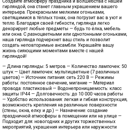
Создайте атмосферу праздника и волшебства с нашей
гирляндой, она станет главным украшением вашего
интерьера. Прекрасными мелкими огоньками,
светящимися в тёплых тонах, она погрузит вас в уют и
тепло. Благодаря своей гибкости, гирлянда легко
декорирует любые предметы — будь то ёлка, мебель
или окна. С
разноцветными
или
однотонными
огоньками,
наша гирлянда подчеркнет ваш стиль и позволит
создать неповторимые ансамбли. Украшайте вашу
жизнь сияющими моментами вместе с нашей
гирляндой!
— Длина гирлянды: 5 метров — Количество лампочек: 50
штук — Цвет лампочек: мультицветные (7 различных
цветов) — Источник питания: сеть 220 В — Режимы
работы: постоянное свечение, мигание — Материал
провода: пластиковый — Водонепроницаемость: класс
защиты IP44 — Долговечность: до 10 000 часов работы
— Удобство использования: легкая и гибкая конструкция,
возможность крепления на различные поверхности
(стены, окна, елку и др.) — Назначение: создание
праздничной атмосферы в помещении или на улице —
Подходит для: новогодних и других торжественных
мероприятий, украшения интерьера или наружности