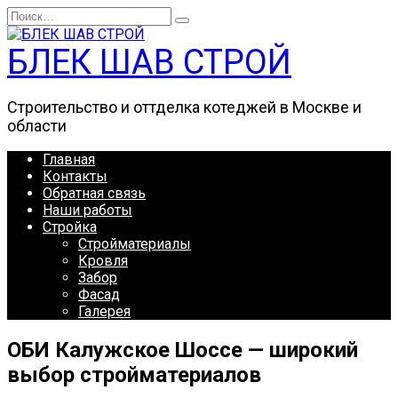
Перейти
Search
к
for:
содержанию
БЛЕК ШАВ СТРОЙ
Строительство и оттделка котеджей в Москве и
области
Главная
Контакты
Обратная связь
Наши работы
Стройка
Стройматериалы
Кровля
Забор
Фасад
Галерея
ОБИ Калужское Шоссе — широкий
выбор стройматериалов