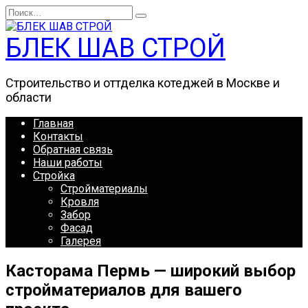
Перейти
Search
к
for:
содержанию
БЛЕК ШАВ СТРОЙ
Строительство и оттделка котеджей в Москве и
области
Главная
Контакты
Обратная связь
Наши работы
Стройка
Стройматериалы
Кровля
Забор
Фасад
Галерея
Касторама Пермь — широкий выбор
стройматериалов для вашего