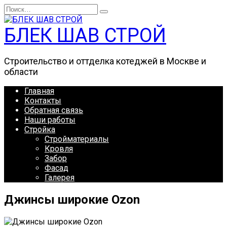
Перейти
Search
к
for:
содержанию
БЛЕК ШАВ СТРОЙ
Строительство и оттделка котеджей в Москве и
области
Главная
Контакты
Обратная связь
Наши работы
Стройка
Стройматериалы
Кровля
Забор
Фасад
Галерея
Джинсы широкие Ozon