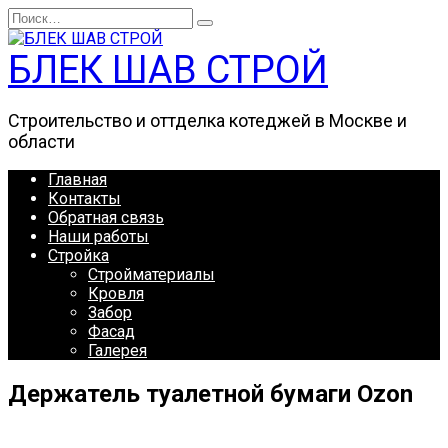
Перейти
Search
к
for:
содержанию
БЛЕК ШАВ СТРОЙ
Строительство и оттделка котеджей в Москве и
области
Главная
Контакты
Обратная связь
Наши работы
Стройка
Стройматериалы
Кровля
Забор
Фасад
Галерея
Держатель туалетной бумаги Ozon