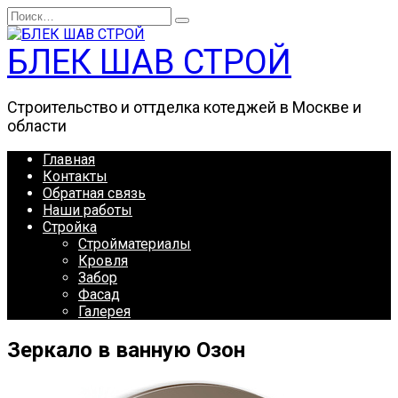
Перейти
Search
к
for:
содержанию
БЛЕК ШАВ СТРОЙ
Строительство и оттделка котеджей в Москве и
области
Главная
Контакты
Обратная связь
Наши работы
Стройка
Стройматериалы
Кровля
Забор
Фасад
Галерея
Зеркало в ванную Озон