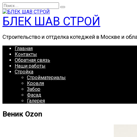
Перейти
Search
к
for:
содержанию
БЛЕК ШАВ СТРОЙ
Строительство и оттделка котеджей в Москве и обл
Главная
Контакты
Обратная связь
Наши работы
Стройка
Стройматериалы
Кровля
Забор
Фасад
Галерея
Веник Ozon