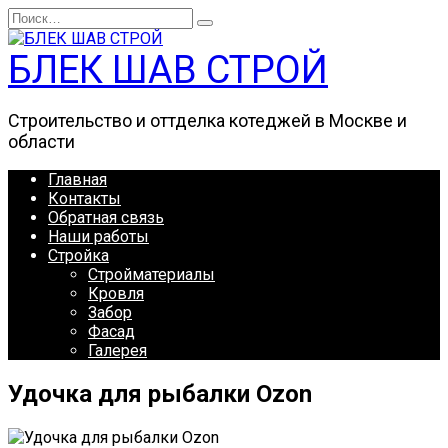
Перейти
Search
к
for:
содержанию
БЛЕК ШАВ СТРОЙ
Строительство и оттделка котеджей в Москве и
области
Главная
Контакты
Обратная связь
Наши работы
Стройка
Стройматериалы
Кровля
Забор
Фасад
Галерея
Удочка для рыбалки Ozon