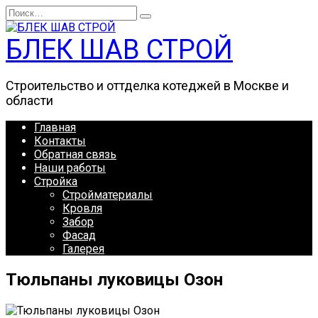
Перейти
Search
к
for:
содержанию
БЛЕК ШАВ СТРОЙ
Строительство и оттделка котеджей в Москве и
области
Главная
Контакты
Обратная связь
Наши работы
Стройка
Стройматериалы
Кровля
Забор
Фасад
Галерея
Тюльпаны луковицы Озон