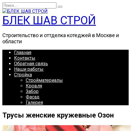
Перейти
Search
к
for:
содержанию
БЛЕК ШАВ СТРОЙ
Строительство и оттделка котеджей в Москве и
области
Главная
Контакты
Обратная связь
Наши работы
Стройка
Стройматериалы
Кровля
Забор
Фасад
Галерея
Трусы женские кружевные Озон