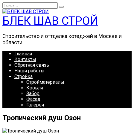
Перейти
Search
к
for:
содержанию
БЛЕК ШАВ СТРОЙ
Строительство и оттделка котеджей в Москве и
области
Главная
Контакты
Обратная связь
Наши работы
Стройка
Стройматериалы
Кровля
Забор
Фасад
Галерея
Тропический душ Озон