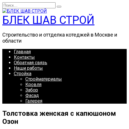
Перейти
Search
к
for:
содержанию
БЛЕК ШАВ СТРОЙ
Строительство и оттделка котеджей в Москве и
области
Главная
Контакты
Обратная связь
Наши работы
Стройка
Стройматериалы
Кровля
Забор
Фасад
Галерея
Толстовка женская с капюшоном
Озон