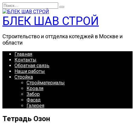
Перейти
Search
к
for:
содержанию
БЛЕК ШАВ СТРОЙ
Строительство и оттделка котеджей в Москве и
области
Главная
Контакты
Обратная связь
Наши работы
Стройка
Стройматериалы
Кровля
Забор
Фасад
Галерея
Тетрадь Озон