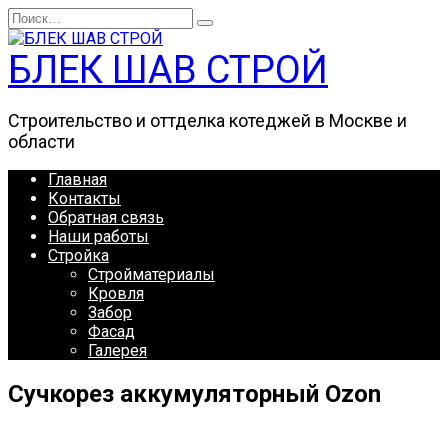
Перейти
Search
к
for:
содержанию
БЛЕК ШАВ СТРОЙ
Строительство и оттделка котеджей в Москве и
области
Главная
Контакты
Обратная связь
Наши работы
Стройка
Стройматериалы
Кровля
Забор
Фасад
Галерея
Сучкорез аккумуляторный Ozon