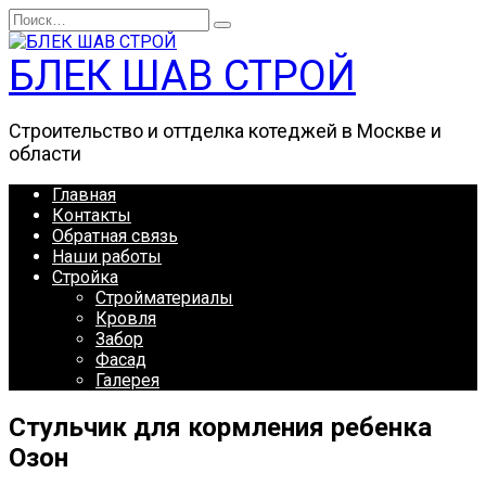
Перейти
Search
к
for:
содержанию
БЛЕК ШАВ СТРОЙ
Строительство и оттделка котеджей в Москве и
области
Главная
Контакты
Обратная связь
Наши работы
Стройка
Стройматериалы
Кровля
Забор
Фасад
Галерея
Стульчик для кормления ребенка
Озон