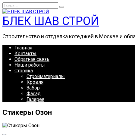
Перейти
Search
к
for:
содержанию
БЛЕК ШАВ СТРОЙ
Строительство и оттделка котеджей в Москве и обл
Главная
Контакты
Обратная связь
Наши работы
Стройка
Стройматериалы
Кровля
Забор
Фасад
Галерея
Стикеры Озон