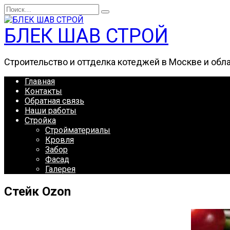
Перейти
Search
к
for:
содержанию
БЛЕК ШАВ СТРОЙ
Строительство и оттделка котеджей в Москве и обл
Главная
Контакты
Обратная связь
Наши работы
Стройка
Стройматериалы
Кровля
Забор
Фасад
Галерея
Стейк Ozon