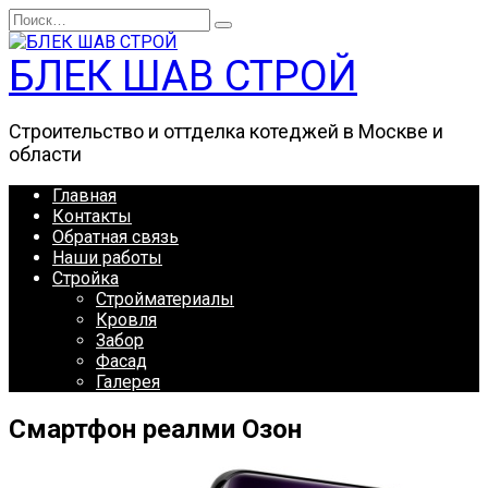
Перейти
Search
к
for:
содержанию
БЛЕК ШАВ СТРОЙ
Строительство и оттделка котеджей в Москве и
области
Главная
Контакты
Обратная связь
Наши работы
Стройка
Стройматериалы
Кровля
Забор
Фасад
Галерея
Смартфон реалми Озон