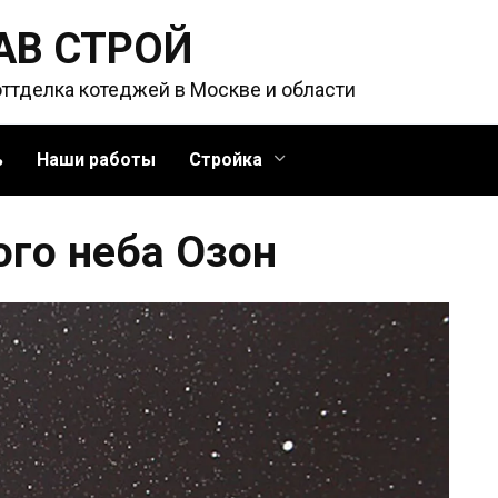
АВ СТРОЙ
оттделка котеджей в Москве и области
ь
Наши работы
Стройка
ого неба Озон