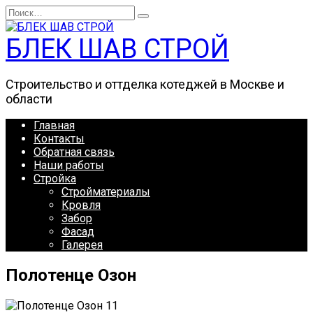
Перейти
Search
к
for:
содержанию
БЛЕК ШАВ СТРОЙ
Строительство и оттделка котеджей в Москве и
области
Главная
Контакты
Обратная связь
Наши работы
Стройка
Стройматериалы
Кровля
Забор
Фасад
Галерея
Полотенце Озон