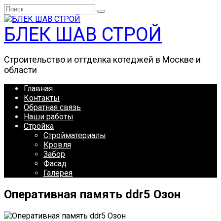
Перейти
Search
к
for:
содержанию
БЛЕК ШАВ СТРОЙ
Строительство и оттделка котеджей в Москве и
области
Главная
Контакты
Обратная связь
Наши работы
Стройка
Стройматериалы
Кровля
Забор
Фасад
Галерея
Оперативная память ddr5 Озон