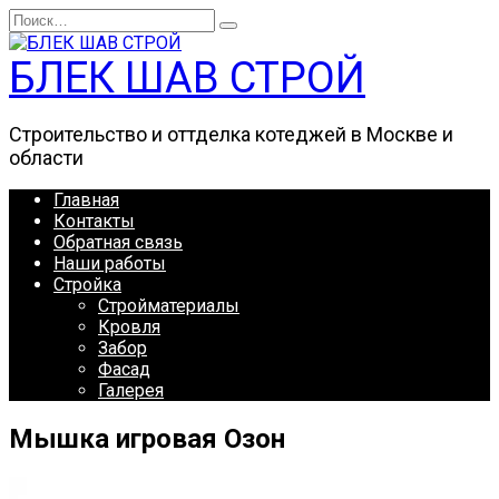
Перейти
Search
к
for:
содержанию
БЛЕК ШАВ СТРОЙ
Строительство и оттделка котеджей в Москве и
области
Главная
Контакты
Обратная связь
Наши работы
Стройка
Стройматериалы
Кровля
Забор
Фасад
Галерея
Мышка игровая Озон