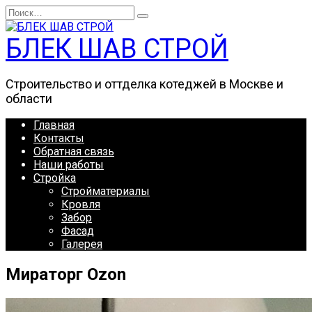
Перейти
Search
к
for:
содержанию
БЛЕК ШАВ СТРОЙ
Строительство и оттделка котеджей в Москве и
области
Главная
Контакты
Обратная связь
Наши работы
Стройка
Стройматериалы
Кровля
Забор
Фасад
Галерея
Мираторг Ozon