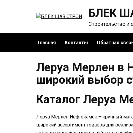
Перейти
БЛЕК Ш
к
содержанию
Строительство и 
Главная
Контакты
Обратная связ
Леруа Мерлен в 
широкий выбор 
Каталог Леруа М
Леруа Мерлен Нефтекамск – крупный мага
широкий ассортимент товаров для реализ
каталоге магазина можно найти все необх