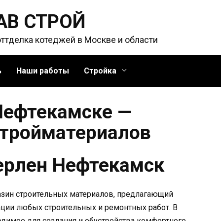
АВ СТРОЙ
оттделка котеджей в Москве и области
ь
Наши работы
Стройка
Нефтекамске —
стройматериалов
ерлен Нефтекамск
зин строительных материалов, предлагающий
ации любых строительных и ремонтных работ. В
одимое для создания и обустройства комфортного