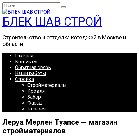
Перейти
Search
к
for:
содержанию
БЛЕК ШАВ СТРОЙ
Строительство и оттделка котеджей в Москве и
области
Главная
Контакты
Обратная связь
Наши работы
Стройка
Стройматериалы
Кровля
Забор
Фасад
Галерея
Леруа Мерлен Туапсе — магазин
стройматериалов