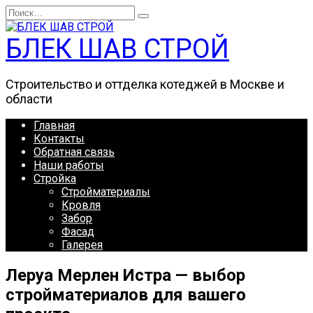
Перейти
Search
к
for:
содержанию
БЛЕК ШАВ СТРОЙ
Строительство и оттделка котеджей в Москве и
области
Главная
Контакты
Обратная связь
Наши работы
Стройка
Стройматериалы
Кровля
Забор
Фасад
Галерея
Леруа Мерлен Истра — выбор
стройматериалов для вашего