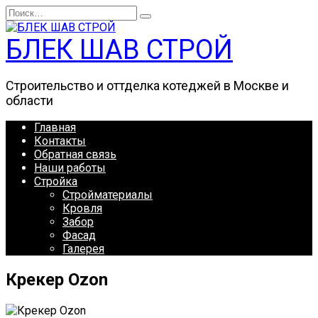
Перейти
Search
к
for:
содержанию
БЛЕК ШАВ СТРОЙ
Строительство и оттделка котеджей в Москве и
области
Главная
Контакты
Обратная связь
Наши работы
Стройка
Стройматериалы
Кровля
Забор
Фасад
Галерея
Крекер Ozon