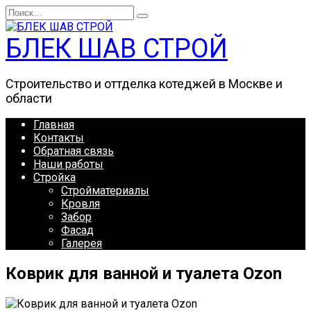
Перейти
Search
к
for:
содержанию
БЛЕК ШАВ СТРОЙ
Строительство и оттделка котеджей в Москве и
области
Главная
Контакты
Обратная связь
Наши работы
Стройка
Стройматериалы
Кровля
Забор
Фасад
Галерея
Коврик для ванной и туалета Ozon