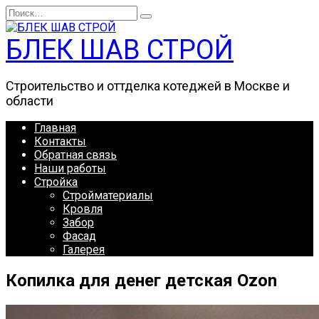
Перейти
Search
к
for:
содержанию
БЛЕК ШАВ СТРОЙ
Строительство и оттделка котеджей в Москве и
области
Главная
Контакты
Обратная связь
Наши работы
Стройка
Стройматериалы
Кровля
Забор
Фасад
Галерея
Копилка для денег детская Ozon