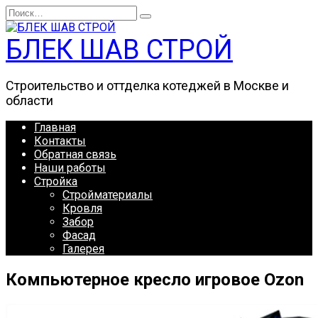
Перейти
Search
к
for:
содержанию
БЛЕК ШАВ СТРОЙ
Строительство и оттделка котеджей в Москве и
области
Главная
Контакты
Обратная связь
Наши работы
Стройка
Стройматериалы
Кровля
Забор
Фасад
Галерея
Компьютерное кресло игровое Ozon