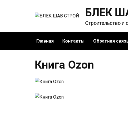
Перейти
БЛЕК Ш
к
содержанию
Строительство и 
Главная
Контакты
Обратная связ
Книга Ozon