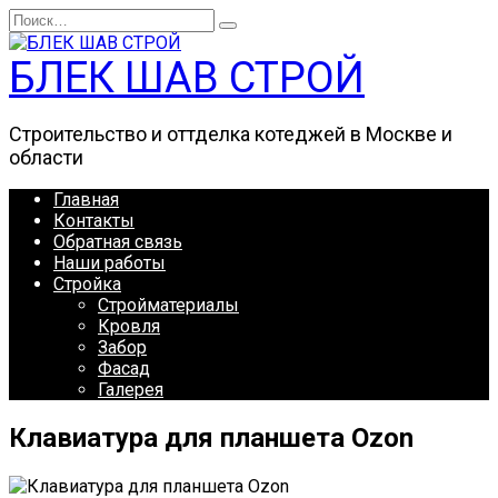
Перейти
Search
к
for:
содержанию
БЛЕК ШАВ СТРОЙ
Строительство и оттделка котеджей в Москве и
области
Главная
Контакты
Обратная связь
Наши работы
Стройка
Стройматериалы
Кровля
Забор
Фасад
Галерея
Клавиатура для планшета Ozon