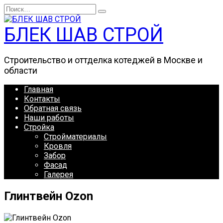
Перейти
Search
к
for:
содержанию
БЛЕК ШАВ СТРОЙ
Строительство и оттделка котеджей в Москве и
области
Главная
Контакты
Обратная связь
Наши работы
Стройка
Стройматериалы
Кровля
Забор
Фасад
Галерея
Глинтвейн Ozon