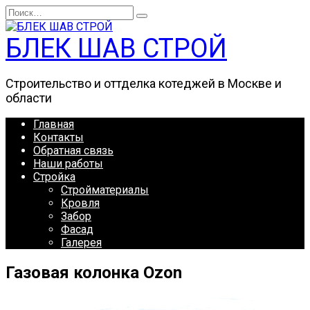
Перейти
Search
к
for:
содержанию
БЛЕК ШАВ СТРОЙ
Строительство и оттделка котеджей в Москве и
области
Главная
Контакты
Обратная связь
Наши работы
Стройка
Стройматериалы
Кровля
Забор
Фасад
Галерея
Газовая колонка Ozon