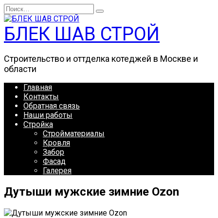
Перейти
Search
к
for:
содержанию
БЛЕК ШАВ СТРОЙ
Строительство и оттделка котеджей в Москве и
области
Главная
Контакты
Обратная связь
Наши работы
Стройка
Стройматериалы
Кровля
Забор
Фасад
Галерея
Дутыши мужские зимние Ozon