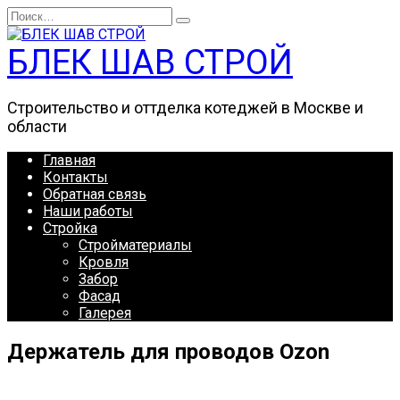
Перейти
Search
к
for:
содержанию
БЛЕК ШАВ СТРОЙ
Строительство и оттделка котеджей в Москве и
области
Главная
Контакты
Обратная связь
Наши работы
Стройка
Стройматериалы
Кровля
Забор
Фасад
Галерея
Держатель для проводов Ozon