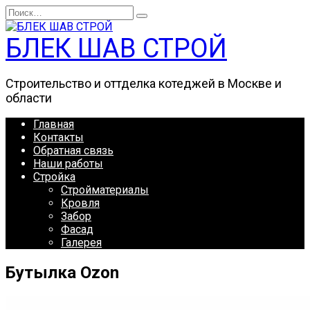
Перейти
Search
к
for:
содержанию
БЛЕК ШАВ СТРОЙ
Строительство и оттделка котеджей в Москве и
области
Главная
Контакты
Обратная связь
Наши работы
Стройка
Стройматериалы
Кровля
Забор
Фасад
Галерея
Бутылка Ozon