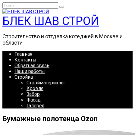
Перейти
Search
к
for:
содержанию
БЛЕК ШАВ СТРОЙ
Строительство и оттделка котеджей в Москве и
области
Главная
Контакты
Обратная связь
Наши работы
Стройка
Стройматериалы
Кровля
Забор
Фасад
Галерея
Бумажные полотенца Ozon