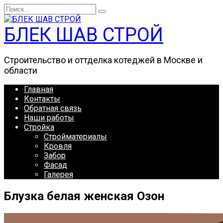
Перейти
Search
к
for:
содержанию
БЛЕК ШАВ СТРОЙ
Строительство и оттделка котеджей в Москве и
области
Главная
Контакты
Обратная связь
Наши работы
Стройка
Стройматериалы
Кровля
Забор
Фасад
Галерея
Блузка белая женская Озон