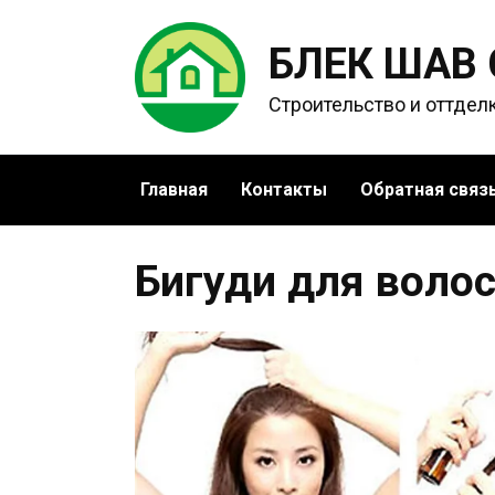
Перейти
к
БЛЕК ШАВ
содержанию
Строительство и оттдел
Главная
Контакты
Обратная связ
Бигуди для воло