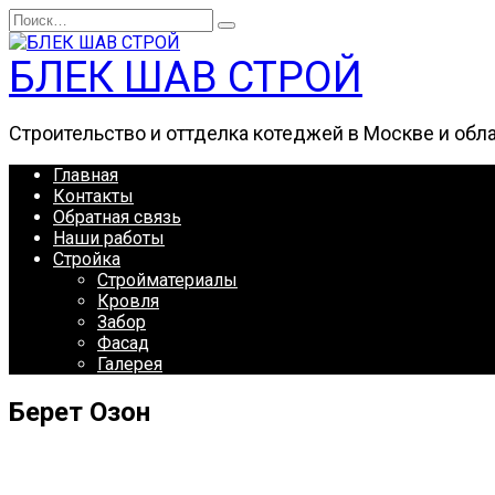
Перейти
Search
к
for:
содержанию
БЛЕК ШАВ СТРОЙ
Строительство и оттделка котеджей в Москве и обл
Главная
Контакты
Обратная связь
Наши работы
Стройка
Стройматериалы
Кровля
Забор
Фасад
Галерея
Берет Озон