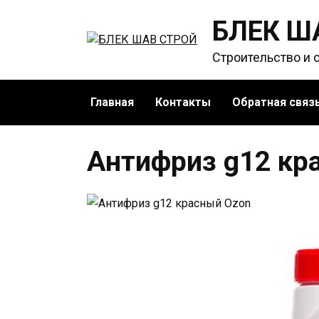
Перейти
БЛЕК Ш
к
содержанию
Строительство и 
Главная
Контакты
Обратная связ
Антифриз g12 кр